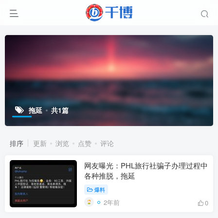
拖延
共1篇
排序
更新
浏览
点赞
评论
网友曝光：PHL旅行社骗子办理过程中
各种推脱，拖延
爆料
2年前
0