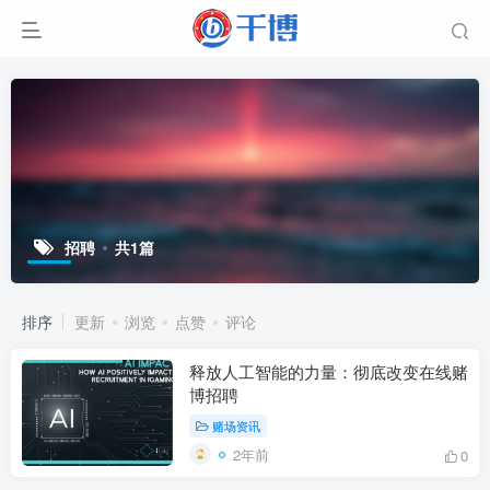
招聘
共1篇
排序
更新
浏览
点赞
评论
释放人工智能的力量：彻底改变在线赌
博招聘
赌场资讯
2年前
0