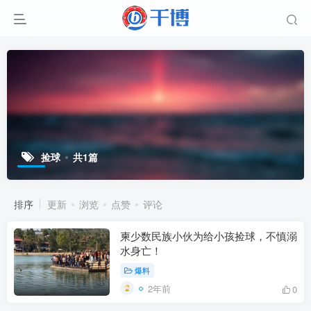
捡球
共1篇
排序
更新
浏览
点赞
评论
柬少数民族小伙为给小孩捡球，不慎溺
水身亡！
爆料
2年前
0