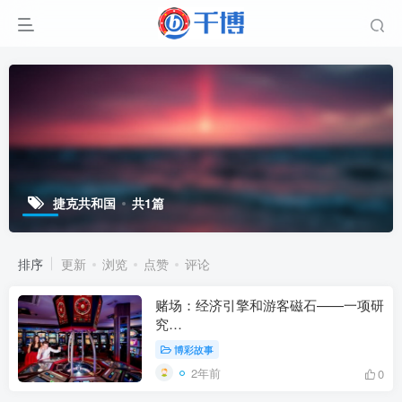
捷克共和国
共1篇
排序
更新
浏览
点赞
评论
赌场：经济引擎和游客磁石——一项研
究…
博彩故事
2年前
0