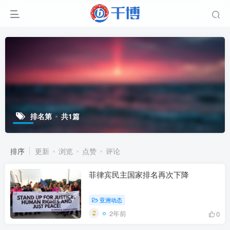
排名第
共1篇
排序
更新
浏览
点赞
评论
菲律宾民主国家排名再次下降
亚洲动态
2年前
0