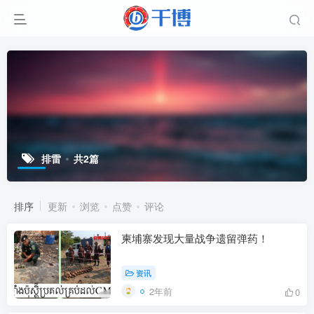
排雷
共2篇
排序
更新
浏览
点赞
评论
柬埔寨发现大量战争遗留弹药！
资讯
2年前
0