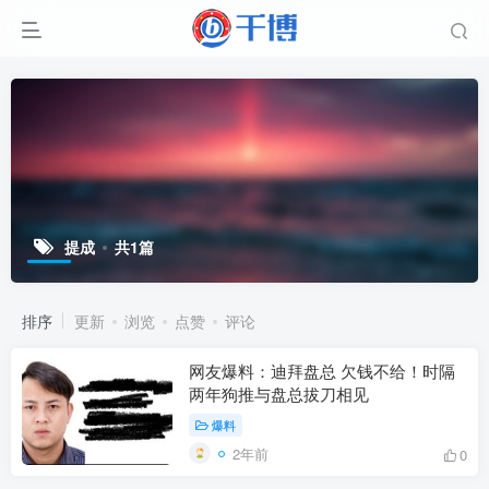
提成
共1篇
排序
更新
浏览
点赞
评论
网友爆料：迪拜盘总 欠钱不给！时隔
两年狗推与盘总拔刀相见
爆料
2年前
0