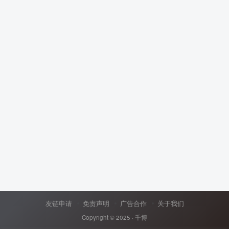
友链申请
免责声明
广告合作
关于我们
Copyright © 2025 ·
千博