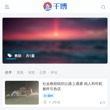
救助
共1篇
排序
更新
浏览
点赞
评论
社会救助组织公路上遇袭 病人和司机
被炸引热议
爆料
2年前
0