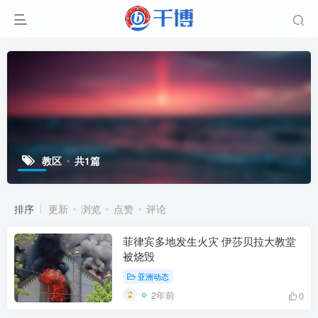
教区
共1篇
排序
更新
浏览
点赞
评论
菲律宾多地发生火灾 伊莎贝拉大教堂
被烧毁
亚洲动态
2年前
0