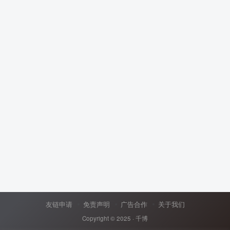
友链申请
免责声明
广告合作
关于我们
Copyright © 2025 ·
千博