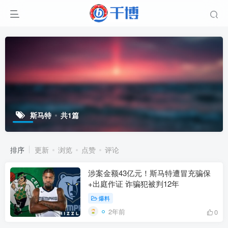
斯马特
共1篇
排序
更新
浏览
点赞
评论
涉案金额43亿元！斯马特遭冒充骗保
+出庭作证 诈骗犯被判12年
爆料
2年前
0