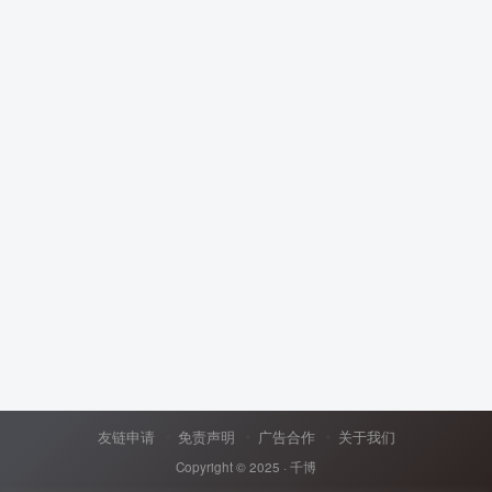
友链申请
免责声明
广告合作
关于我们
Copyright © 2025 ·
千博