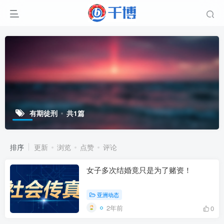
有期徒刑
共1篇
排序
更新
浏览
点赞
评论
女子多次结婚竟只是为了赌资！
亚洲动态
2年前
0