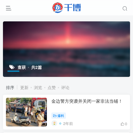
查获
共2篇
排序
更新
浏览
点赞
评论
金边警方突袭并关闭一家非法当铺！
爆料
2年前
0