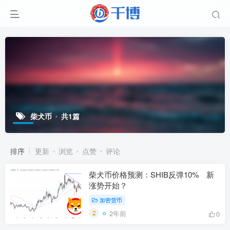
柴犬币
共1篇
排序
更新
浏览
点赞
评论
柴犬币价格预测：SHIB反弹10% 新
涨势开始？
加密货币
2年前
0