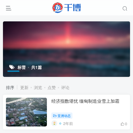
标普
共1篇
排序
更新
浏览
点赞
评论
经济指数堪忧 缅甸制造业雪上加霜
亚洲动态
2年前
0