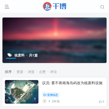
核废料
共1篇
排序
更新
浏览
点赞
评论
议员: 要不将南海岛屿改为核废料设施
亚洲动态
2年前
0