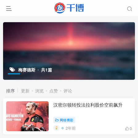
梅赛德斯
共1篇
排序
更新
浏览
点赞
评论
汉密尔顿转投法拉利股价空前飙升
网络博彩
2年前
0