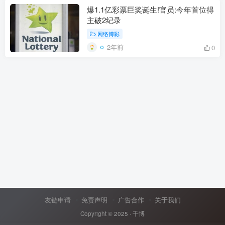
爆1.1亿彩票巨奖诞生!官员:今年首位得
主破2纪录
网络博彩
2年前
0
友链申请
免责声明
广告合作
关于我们
Copyright © 2025 ·
千博