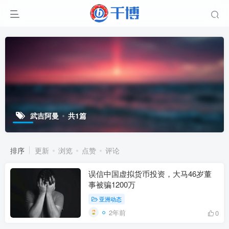
武吉阿曼
共1篇
排序
更新
浏览
点赞
评论
误信中国虚拟货币投资，大马46岁董
事被骗1200万
亚洲动态
2年前
0