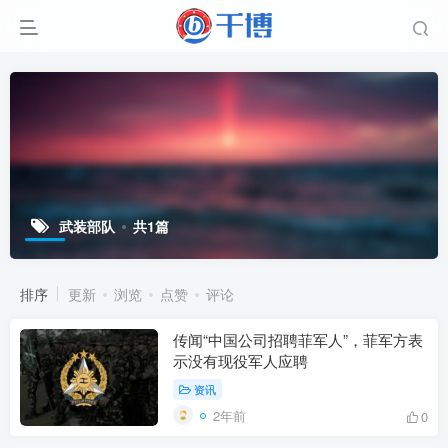
武装部队
共1篇
排序
更新
浏览
点赞
评论
传闻“中国公司招聘菲军人”，菲军方表
示没有现役军人应聘
资讯
2年前
0