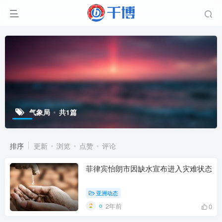
气象局
共1篇
排序
更新
浏览
点赞
评论
菲律宾怡朗市因缺水宣布进入灾难状态
亚洲动态
2年前
0