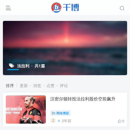
法拉利
共1篇
排序
更新
浏览
点赞
评论
汉密尔顿转投法拉利股价空前飙升
网络博彩
2年前
0