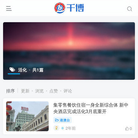
活化
共1篇
排序
更新
浏览
点赞
评论
集零售餐饮住宿一身全新综合体 新中
央酒店完成活化3月底重开
港澳台
2年前
0