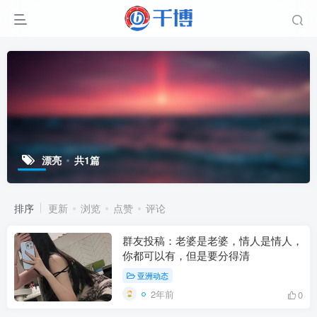
漂亮
共1篇
排序
更新
浏览
点赞
评论
群友投稿：老婆是老婆，情人是情人，
你都可以有，但是要分得清
亚洲动态
2年前
0