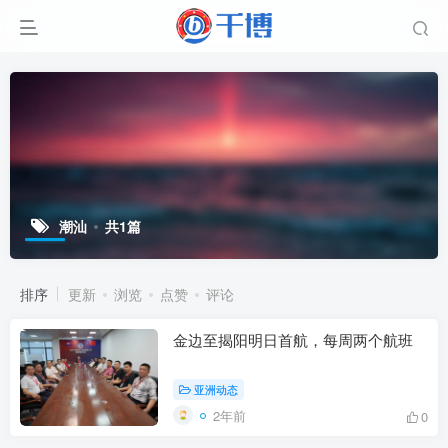
潮汕
共1篇
排序
更新
浏览
点赞
评论
金边至揭阳明日首航，每周两个航班
亚洲动态
2年前
0