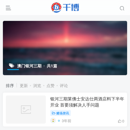
澳门银河三期
共1篇
排序
更新
浏览
点赞
评论
银河三期莱佛士安达仕两酒店料下半年
开业 首要须解决人手问题
赌场资讯
3年前
0