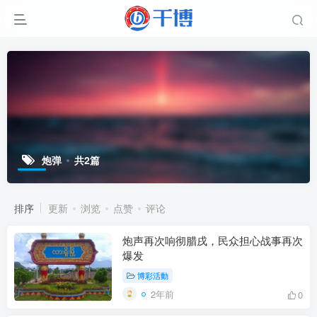
炮弹
共2篇
排序
更新
浏览
点赞
评论
炮声再次响彻腊戌，民众担心战事再次
爆发
博彩活動
2年前
0