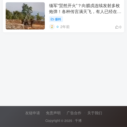
缅军“贸然开火”？向腊戌连续发射多枚
炮弹！各种传言满天飞，有人已经在收
拾行李准备跑路了
爆料
2年前
0
友链申请
免责声明
广告合作
关于我们
Copyright © 2025 ·
千博