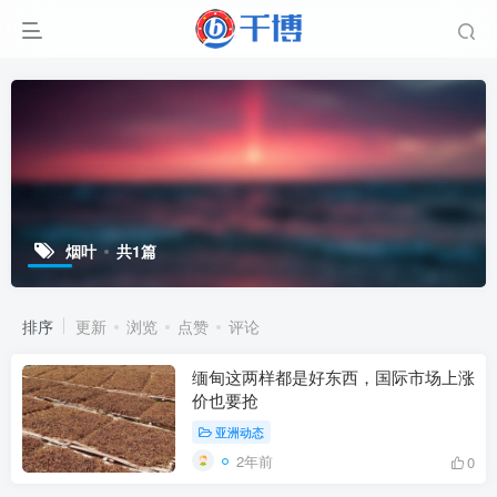
烟叶
共1篇
排序
更新
浏览
点赞
评论
缅甸这两样都是好东西，国际市场上涨
价也要抢
亚洲动态
2年前
0