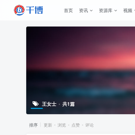
首页
资讯
资源库
视频
王女士
共1篇
排序
更新
浏览
点赞
评论