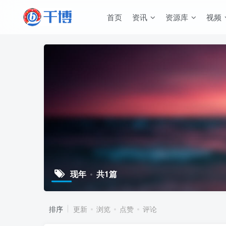
首页
资讯
资源库
视频
现年
共1篇
排序
更新
浏览
点赞
评论