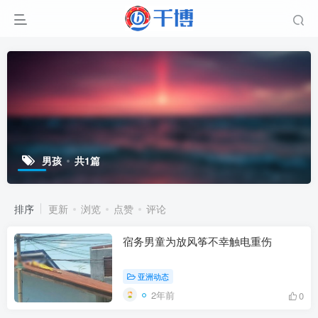
男孩
共1篇
排序
更新
浏览
点赞
评论
宿务男童为放风筝不幸触电重伤
亚洲动态
2年前
0