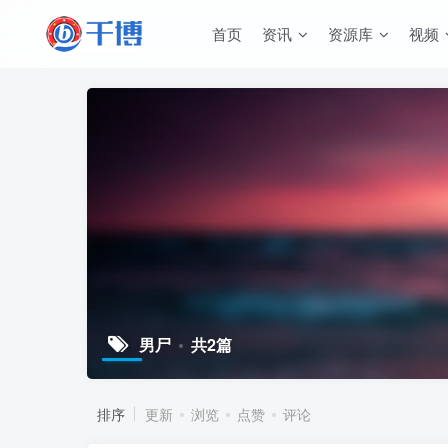
首页
资讯
资源库
视频
男尸
共2篇
排序
更新
浏览
点赞
评论