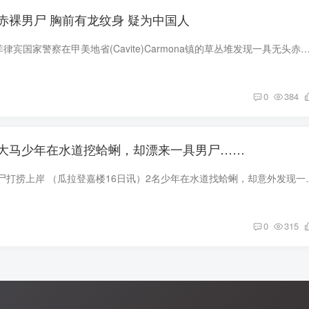
赤裸男尸 胸前有龙纹身 疑为中国人
当地时间2月19日，菲律宾国家警察在甲美地省(Cavite)Carmona镇的草丛堆发现一具无头赤裸男尸。当地警方表示，这具尸体最初由被子包裹着，死者胸部有一个纹身，而身体多
0
384
大马少年在水道挖蛤蜊，却漂来一具男尸……
救援单位把水道的男尸打捞上岸 （瓜拉登嘉楼16日讯）2名少年在水道找蛤
0
315