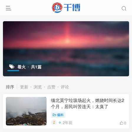
着火
共1篇
排序
更新
浏览
点赞
评论
缅北莫宁垃圾场起火，燃烧时间长达2
个月，居民叫苦连天：太臭了
爆料
2年前
0