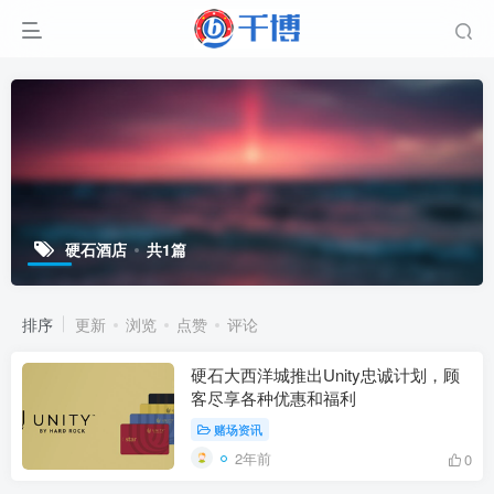
硬石酒店
共1篇
排序
更新
浏览
点赞
评论
硬石大西洋城推出Unity忠诚计划，顾
客尽享各种优惠和福利
赌场资讯
2年前
0