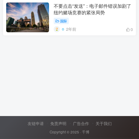
不要点击“发送”：电子邮件错误加剧了
纽约赌场竞赛的紧张局势
国际
2年前
0
友链申请
免责声明
广告合作
关于我们
Copyright © 2025 ·
千博