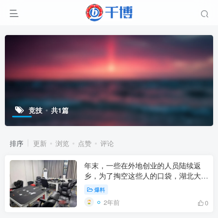
竞技
共1篇
排序
更新
浏览
点赞
评论
年末，一些在外地创业的人员陆续返
乡，为了掏空这些人的口袋，湖北大冶
4名男子竟公然开起了赌场，并招了3
爆料
名年轻女性担任“荷官”。不想这热闹的
2年前
0
场面在吸引众多赌徒的同时，也招来了
民警。1月25日，该“竞技馆”4名老板因