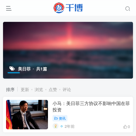
美日菲
共1篇
排序
更新
浏览
点赞
评论
小马：美日菲三方协议不影响中国在菲
投资
资讯
2年前
0