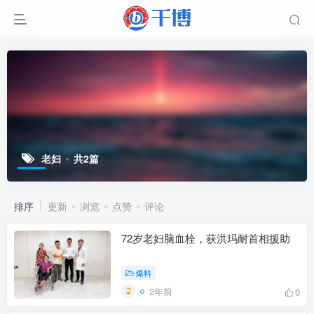
老妇
共2篇
排序
更新
浏览
点赞
评论
72岁老妇脑血栓，获洪玛耐首相援助
爆料
2年前
0