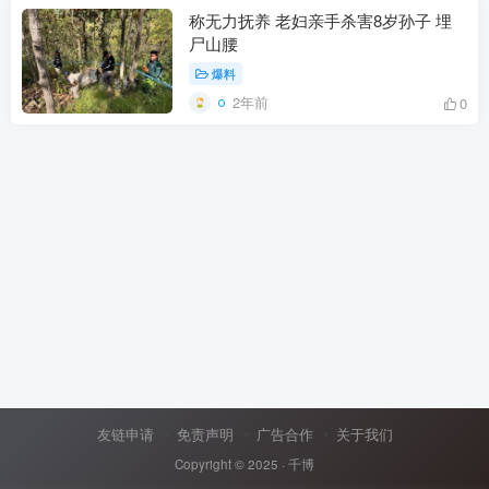
称无力抚养 老妇亲手杀害8岁孙子 埋
尸山腰
爆料
2年前
0
友链申请
免责声明
广告合作
关于我们
Copyright © 2025 ·
千博