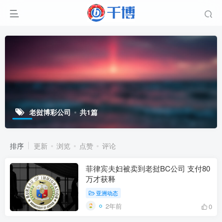
老挝博彩公司
共1篇
排序
更新
浏览
点赞
评论
菲律宾夫妇被卖到老挝BC公司 支付80
万才获释
亚洲动态
2年前
0