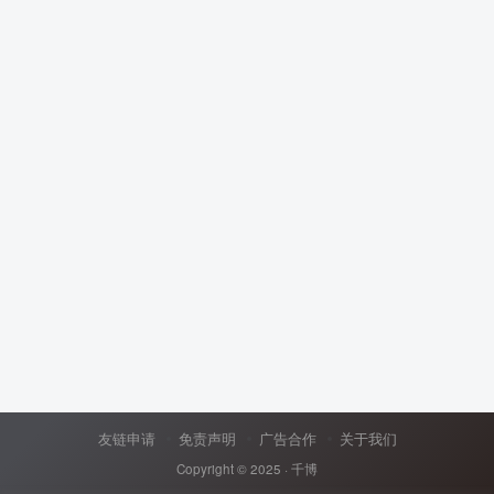
友链申请
免责声明
广告合作
关于我们
Copyright © 2025 ·
千博