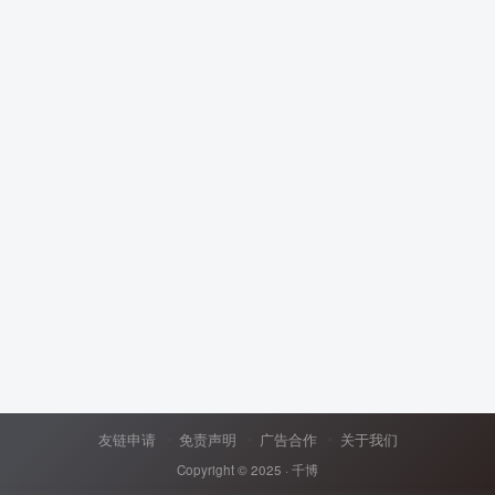
友链申请
免责声明
广告合作
关于我们
Copyright © 2025 ·
千博