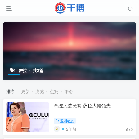
萨拉
共2篇
排序
更新
浏览
点赞
评论
总统大选民调 萨拉大幅领先
亚洲动态
2年前
0