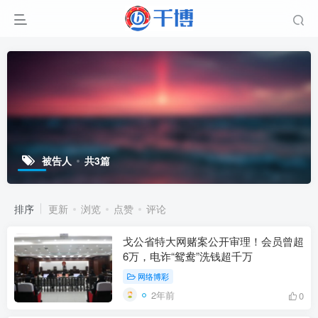
被告人
共3篇
排序
更新
浏览
点赞
评论
戈公省特大网赌案公开审理！会员曾超
6万，电诈“鸳鸯”洗钱超千万
网络博彩
2年前
0