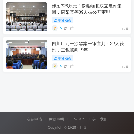
涉案326万元！偷渡缅北成立电诈集
团，唐某某等39人被公开审理
亚洲动态
2年前
0
四川广元一涉黑案一审宣判：22人获
刑，主犯被判19年
亚洲动态
2年前
0
友链申请
免责声明
广告合作
关于我们
Copyright © 2025 ·
千博