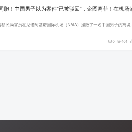
同胞！中国男子以为案件“已被驳回”，企图离菲！在机场
2月22日消息，菲律宾移民局官员在尼诺阿基诺国际机场（NAIA）挫败了
0
401