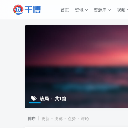
首页
资讯
资源库
视频
该局
共1篇
排序
更新
浏览
点赞
评论