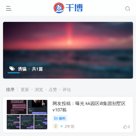
诱骗
共1篇
排序
更新
浏览
点赞
评论
网友投稿：曝光 kk园区i8集团别墅区
v107栋
爆料
2年前
0