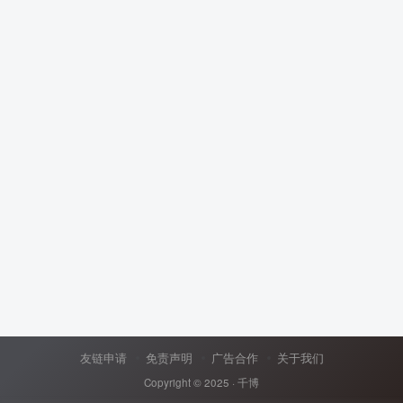
友链申请
免责声明
广告合作
关于我们
Copyright © 2025 ·
千博