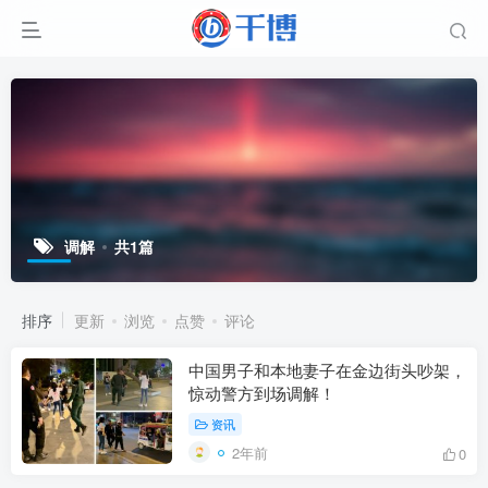
调解
共1篇
排序
更新
浏览
点赞
评论
中国男子和本地妻子在金边街头吵架，
惊动警方到场调解！
资讯
2年前
0