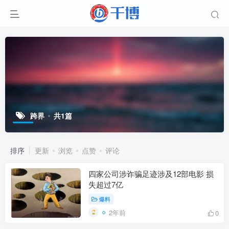
跨界
共1篇
排序
更新
浏览
点赞
评论
四家公司涉诈骗足迹涉及12部电影 损
失超过7亿
爆料
2年前
0