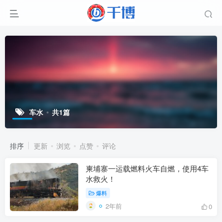
车水
共1篇
排序
更新
浏览
点赞
评论
柬埔寨一运载燃料火车自燃，使用4车
水救火！
爆料
2年前
0